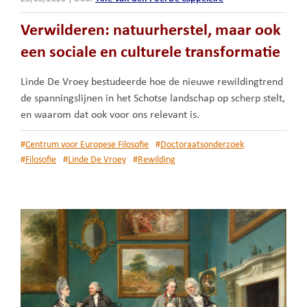
Verwilderen: natuurherstel, maar ook
een sociale en culturele transformatie
Linde De Vroey bestudeerde hoe de nieuwe rewildingtrend
de spanningslijnen in het Schotse landschap op scherp stelt,
en waarom dat ook voor ons relevant is.
#
Centrum voor Europese Filosofie
#
Doctoraatsonderzoek
#
Filosofie
#
Linde De Vroey
#
Rewilding