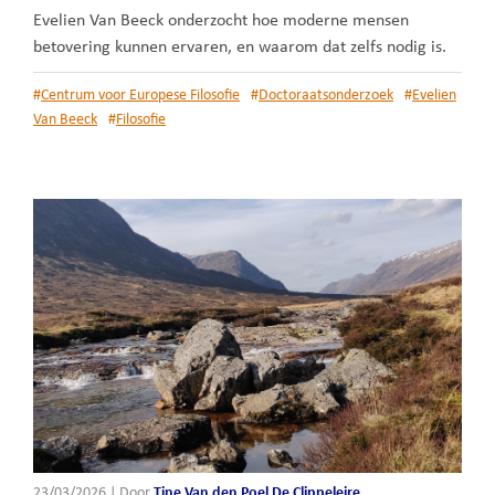
Evelien Van Beeck onderzocht hoe moderne mensen
betovering kunnen ervaren, en waarom dat zelfs nodig is.
#
Centrum voor Europese Filosofie
#
Doctoraatsonderzoek
#
Evelien
Van Beeck
#
Filosofie
23/03/2026
|
Door
Tine Van den Poel De Clippeleire