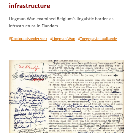
infrastructure
Lingman Wan examined Belgium’s linguistic border as
infrastructure in Flanders.
#
Doctoraatsonderzoek
#
Lingman Wan
#
Toegepaste taalkunde