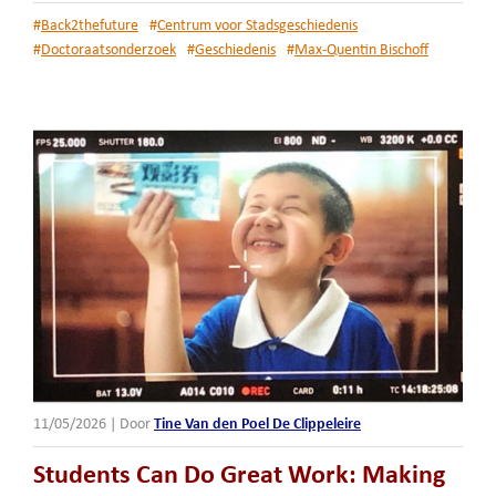
#
Back2thefuture
#
Centrum voor Stadsgeschiedenis
#
Doctoraatsonderzoek
#
Geschiedenis
#
Max-Quentin Bischoff
11/05/2026
|
Door
Tine Van den Poel De Clippeleire
Students Can Do Great Work: Making