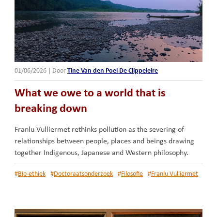
01/06/2026
|
Door
Tine Van den Poel De Clippeleire
What we owe to a world that is
breaking down
Franlu Vulliermet rethinks pollution as the severing of
relationships between people, places and beings drawing
together Indigenous, Japanese and Western philosophy.
#
Bio-ethiek
#
Doctoraatsonderzoek
#
Filosofie
#
Franlu Vulliermet