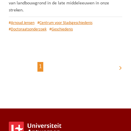
van landbouwgrond in de late middeleeuwen in onze
streken.
#
Arnoud Jensen
#
Centrum voor Stadsgeschiedenis
#
Doctoraatsonderzoek
#
Geschiedenis
Berichten
1
Volgende
paginering
pagina