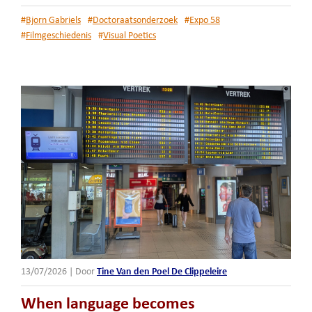
#
Bjorn Gabriels
#
Doctoraatsonderzoek
#
Expo 58
#
Filmgeschiedenis
#
Visual Poetics
13/07/2026
|
Door
Tine Van den Poel De Clippeleire
When language becomes