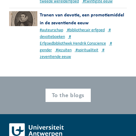
tweede werelderfgoed
#
twintigste eeuw
Tranen van devotie, een promotiemiddel
in de zeventiende eeuw
#
auteurschap
#
bibliothecair erfgoed
#
devotieboeken
#
Erfgoedbibliotheek Hendrik Conscience
#
gender
#
jezuïten
#
spiritualiteit
#
zeventiende eeuw
To the blogs