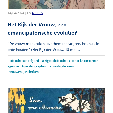
14/04/2024 | By
ARCHES
Het Rijk der Vrouw, een
emancipatorische evolutie?
“De vrouw moet koken, overhemden strijken, het huis in
orde houden” (Het Rijk der Vrouw, 13 mei …
#
bibliothecair erfgoed
#
Erfgoedbibliotheek Hendrik Conscience
#
gender
#
gendergelijkheid
#
twintigste eeuw
#
vrouwentijdschriften