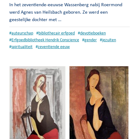
In het zeventiende-eeuwse Wassenberg nabij Roermond
werd Agnes van Heilsbach geboren. Ze werd een
geestelijke dochter met …
#
auteurschap
#
bibliothecair erfgoed
#
devotieboeken
#
Erfgoedbibliotheek Hendrik Conscience
#
gender
#
jezuïten
#
spiritualiteit
#
zeventiende eeuw