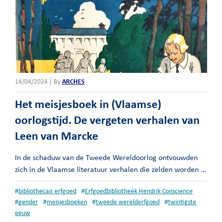
14/04/2024 | By
ARCHES
Het meisjesboek in (Vlaamse)
oorlogstijd. De vergeten verhalen van
Leen van Marcke
In de schaduw van de Tweede Wereldoorlog ontvouwden
zich in de Vlaamse literatuur verhalen die zelden worden …
#
bibliothecair erfgoed
#
Erfgoedbibliotheek Hendrik Conscience
#
gender
#
meisjesboeken
#
tweede werelderfgoed
#
twintigste
eeuw