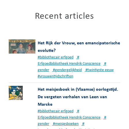
Recent articles
Het Rijk der Vrouw, een emancipatorische
evolutie?
#
bibliothecair erfgoed
#
Erfgoedbibliotheek Hendrik Conscience
#
gender
#
gendergelijkheid
#
twintigste eeuw
#
vrouwentijdschriften
Het meisjesboek in (Vlaamse) oorlogstijd.
De vergeten verhalen van Leen van
Marcke
#
bibliothecair erfgoed
#
Erfgoedbibliotheek Hendrik Conscience
#
gender
#
meisjesboeken
#