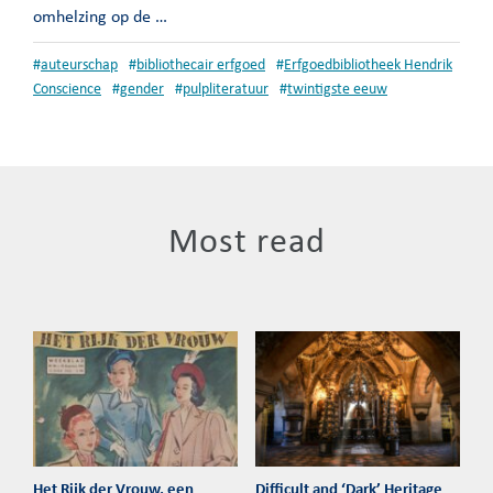
omhelzing op de …
#
auteurschap
#
bibliothecair erfgoed
#
Erfgoedbibliotheek Hendrik
Conscience
#
gender
#
pulpliteratuur
#
twintigste eeuw
Most read
Het Rijk der Vrouw, een
Difficult and ‘Dark’ Heritage