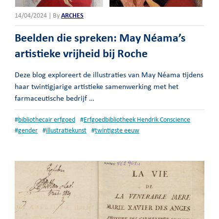
14/04/2024 | By
ARCHES
Beelden die spreken: May Néama’s
artistieke vrijheid bij Roche
Deze blog exploreert de illustraties van May Néama tijdens
haar twintigjarige artistieke samenwerking met het
farmaceutische bedrijf …
#
bibliothecair erfgoed
#
Erfgoedbibliotheek Hendrik Conscience
#
gender
#
illustratiekunst
#
twintigste eeuw