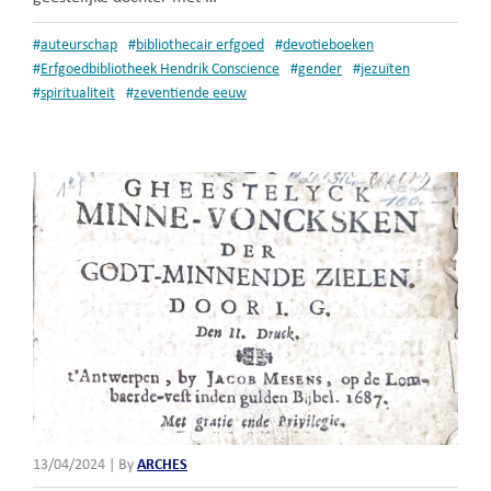
#
auteurschap
#
bibliothecair erfgoed
#
devotieboeken
#
Erfgoedbibliotheek Hendrik Conscience
#
gender
#
jezuïten
#
spiritualiteit
#
zeventiende eeuw
13/04/2024
|
By
ARCHES