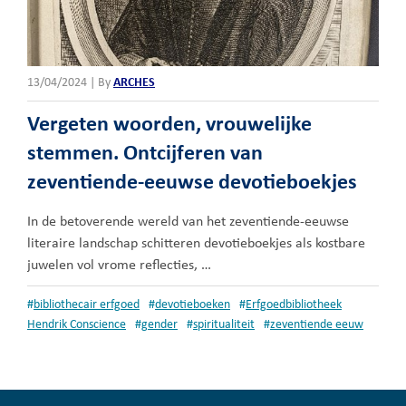
13/04/2024
|
By
ARCHES
Vergeten woorden, vrouwelijke
stemmen. Ontcijferen van
zeventiende-eeuwse devotieboekjes
In de betoverende wereld van het zeventiende-eeuwse
literaire landschap schitteren devotieboekjes als kostbare
juwelen vol vrome reflecties, …
#
bibliothecair erfgoed
#
devotieboeken
#
Erfgoedbibliotheek
Hendrik Conscience
#
gender
#
spiritualiteit
#
zeventiende eeuw