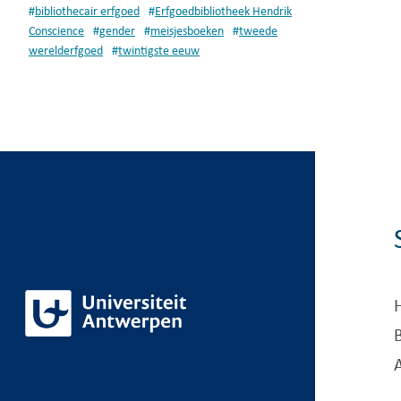
#
bibliothecair erfgoed
#
Erfgoedbibliotheek Hendrik
Conscience
#
gender
#
meisjesboeken
#
tweede
werelderfgoed
#
twintigste eeuw