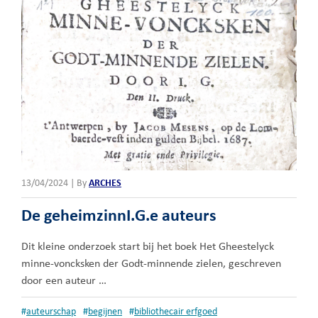
13/04/2024
|
By
ARCHES
De geheimzinnI.G.e auteurs
Dit kleine onderzoek start bij het boek Het Gheestelyck
minne-voncksken der Godt-minnende zielen, geschreven
door een auteur …
#
auteurschap
#
begijnen
#
bibliothecair erfgoed