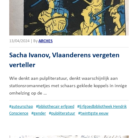
13/04/2024
|
By
ARCHES
Sacha Ivanov, Vlaanderens vergeten
verteller
Wie denkt aan pulpliteratuur, denkt waarschijnlijk aan
stationsromannetjes met schaars geklede koppels in innige
omhelzing op de …
#
auteurschap
#
bibliothecair erfgoed
#
Erfgoedbibliotheek Hendrik
Conscience
#
gender
#
pulpliteratuur
#
twintigste eeuw