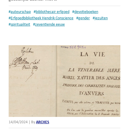
#
auteurschap
#
bibliothecair erfgoed
#
devotieboeken
#
Erfgoedbibliotheek Hendrik Conscience
#
gender
#
jezuïten
#
spiritualiteit
#
zeventiende eeuw
14/04/2024
|
By
ARCHES