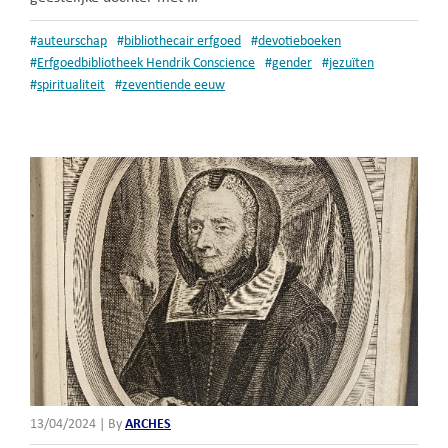
#
auteurschap
#
bibliothecair erfgoed
#
devotieboeken
#
Erfgoedbibliotheek Hendrik Conscience
#
gender
#
jezuïten
#
spiritualiteit
#
zeventiende eeuw
13/04/2024
|
By
ARCHES