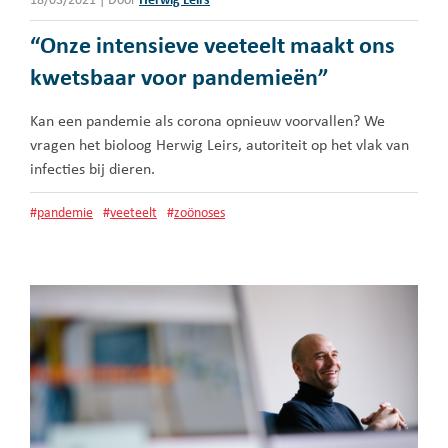
18/03/2021
|
Door
Herwig Leirs
“Onze intensieve veeteelt maakt ons
kwetsbaar voor pandemieën”
Kan een pandemie als corona opnieuw voorvallen? We
vragen het bioloog Herwig Leirs, autoriteit op het vlak van
infecties bij dieren.
#
pandemie
#
veeteelt
#
zoönoses