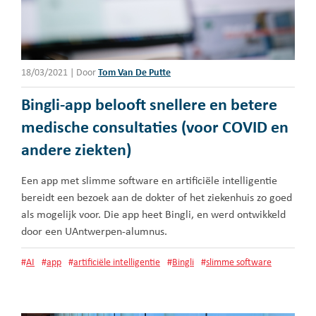
18/03/2021
|
Door
Tom Van De Putte
Bingli-app belooft snellere en betere
medische consultaties (voor COVID en
andere ziekten)
Een app met slimme software en artificiële intelligentie
bereidt een bezoek aan de dokter of het ziekenhuis zo goed
als mogelijk voor. Die app heet Bingli, en werd ontwikkeld
door een UAntwerpen-alumnus.
#
AI
#
app
#
artificiële intelligentie
#
Bingli
#
slimme software