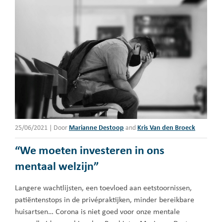
25/06/2021
|
Door
Marianne Destoop
and
Kris Van den Broeck
“We moeten investeren in ons
mentaal welzijn”
Langere wachtlijsten, een toevloed aan eetstoornissen,
patiëntenstops in de privépraktijken, minder bereikbare
huisartsen… Corona is niet goed voor onze mentale