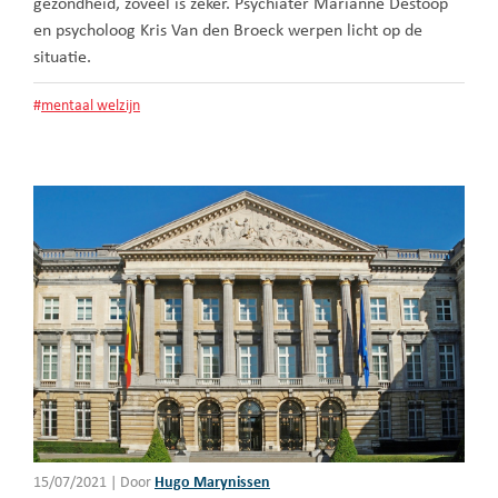
gezondheid, zoveel is zeker. Psychiater Marianne Destoop
en psycholoog Kris Van den Broeck werpen licht op de
situatie.
#
mentaal welzijn
15/07/2021
|
Door
Hugo Marynissen