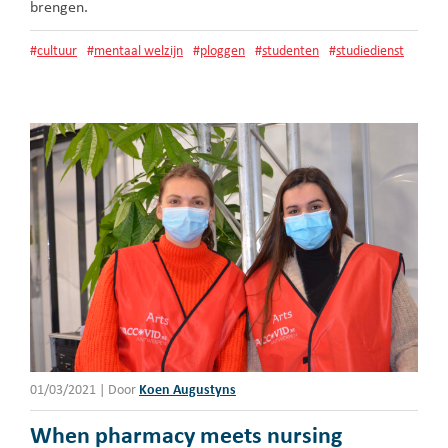
brengen.
#
cultuur
#
mentaal welzijn
#
ploggen
#
studenten
#
studiedienst
01/03/2021
|
Door
Koen Augustyns
When pharmacy meets nursing