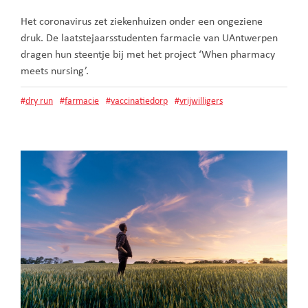
Het coronavirus zet ziekenhuizen onder een ongeziene
druk. De laatstejaarsstudenten farmacie van UAntwerpen
dragen hun steentje bij met het project ‘When pharmacy
meets nursing’.
#
dry run
#
farmacie
#
vaccinatiedorp
#
vrijwilligers