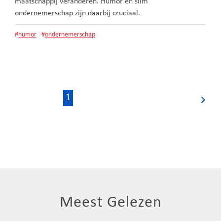
maatschappij veranderen. Humor en slim
ondernemerschap zijn daarbij cruciaal.
#
humor
#
ondernemerschap
Berichten
1
Volgende
paginering
pagina
Meest Gelezen