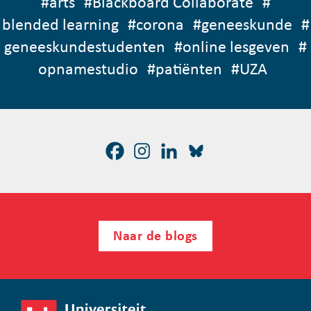
#
arts
#
Blackboard Collaborate
#
blended learning
#
corona
#
geneeskunde
#
geneeskundestudenten
#
online lesgeven
#
opnamestudio
#
patiënten
#
UZA
Naar de blogs