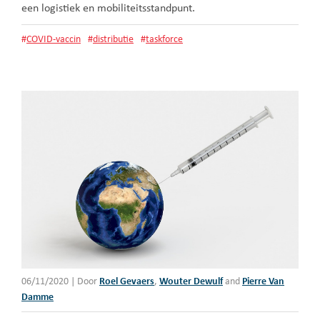
een logistiek en mobiliteitsstandpunt.
#
COVID-vaccin
#
distributie
#
taskforce
06/11/2020
|
Door
Roel Gevaers
,
Wouter Dewulf
and
Pierre Van
Damme