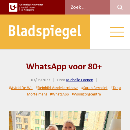
Spring
naar
de
inhoud
Menu
WhatsApp voor 80+
03/05/2023
|
Door
Michelle Coenen
|
#
Astrid De Wit
#
Reinhild Vandekerckhove
#
Sarah Bernolet
#
Tanja
Mortelmans
#
WhatsApp
#
Woonzorgcentra