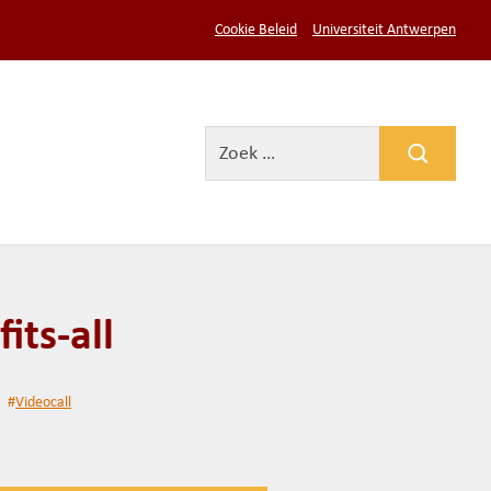
Cookie Beleid
Universiteit Antwerpen
its-all
#
Videocall