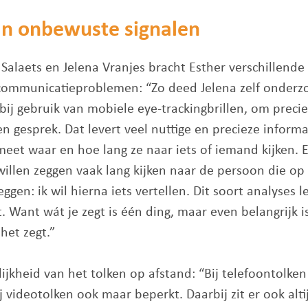
n onbewuste signalen
Salaets en Jelena Vranjes bracht Esther verschillen
 communicatieproblemen: “Zo deed Jelena zelf onderzo
rbij gebruik van mobiele eye-trackingbrillen, om prec
n gesprek. Dat levert veel nuttige en precieze inform
 meet waar en hoe lang ze naar iets of iemand kijken.
willen zeggen vaak lang kijken naar de persoon die 
 zeggen: ik wil hierna iets vertellen. Dit soort analyses
. Want wát je zegt is één ding, maar even belangrijk i
 het zegt.”
lijkheid van het tolken op afstand: “Bij telefoontolke
 videotolken ook maar beperkt. Daarbij zit er ook alti