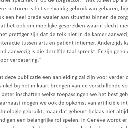
ther specifiek in op de zorgsector: “Wat tolken op af
e sectoren is het veelvuldig gebruik van gebaren, bi
 ook een heel brede waaier aan situaties binnen de zo
aat het ook om moeilijke gesprekken waarin slecht n
t prettiger zijn dat de tolk niet in de kamer aanwezi
nteractie tussen arts en patiënt intiemer. Anderzijds 
and aanwezig is die dezelfde taal spreekt. Er zijn geen
oor verbetering.”
 deze publicatie een aanleiding zal zijn voor verder 
inkel bij het in kaart brengen van de verschillende 
 beter inschatten welke toepassingen we het best gebr
aarnaast mogen we ook de opkomst van artificiële inte
chnologie gebruikt, maar dat gebeurt helaas niet alti
ndigen een belangrijke rol spelen. In Genève wordt er