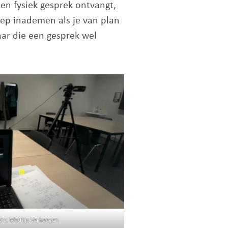
een fysiek gesprek ontvangt,
iep inademen als je van plan
aar die een gesprek wel
’s: Mathijs Verhaegen