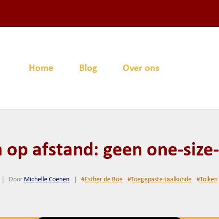
Home
Blog
Over ons
 op afstand: geen one-size-f
|
Door
Michelle Coenen
|
#
Esther de Boe
#
Toegepaste taalkunde
#
Tolken