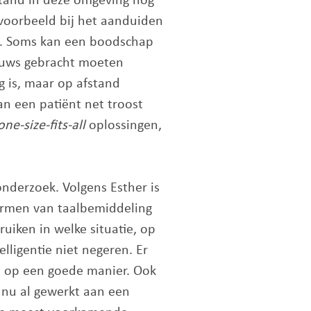
stand in deze omgeving nog
jvoorbeeld bij het aanduiden
rg. Soms kan een boodschap
ieuws gebracht moeten
g is, maar op afstand
kan een patiënt net troost
one-size-fits-all
oplossingen,
onderzoek. Volgens Esther is
vormen van taalbemiddeling
uiken in welke situatie, op
lligentie niet negeren. Er
jd op een goede manier. Ook
 nu al gewerkt aan een