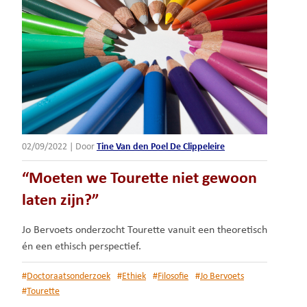
02/09/2022
|
Door
Tine Van den Poel De Clippeleire
“Moeten we Tourette niet gewoon
laten zijn?”
Jo Bervoets onderzocht Tourette vanuit een theoretisch
én een ethisch perspectief.
#
Doctoraatsonderzoek
#
Ethiek
#
Filosofie
#
Jo Bervoets
#
Tourette