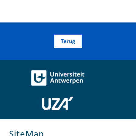
Terug
SiteMap