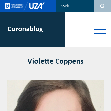
Spring
naar
de
inhoud
Coronablog
Menu
Violette Coppens