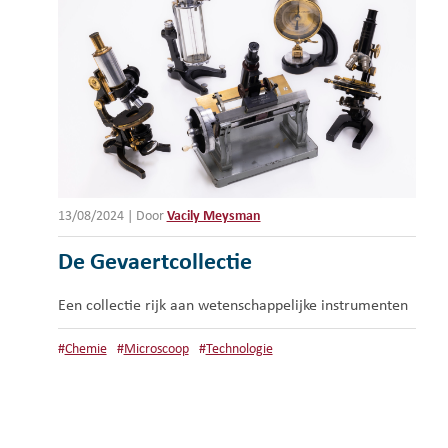
13/08/2024
|
Door
Vacily Meysman
De Gevaertcollectie
Een collectie rijk aan wetenschappelijke instrumenten
#
Chemie
#
Microscoop
#
Technologie