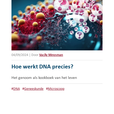
04/09/2024
|
Door
Vacily Meysman
Hoe werkt DNA precies?
Het genoom als kookboek van het leven
#
DNA
#
Geneeskunde
#
Microscoop