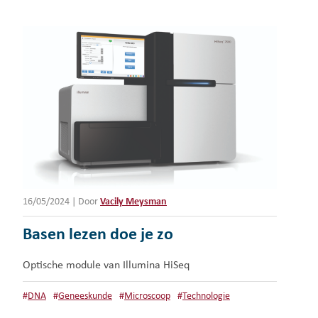
16/05/2024
|
Door
Vacily Meysman
Basen lezen doe je zo
Optische module van Illumina HiSeq
#
DNA
#
Geneeskunde
#
Microscoop
#
Technologie