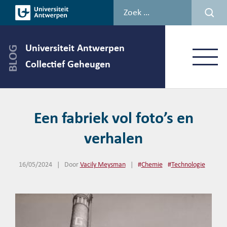
Spring
naar
de
inhoud
Universiteit Antwerpen
Menu
Collectief Geheugen
Een fabriek vol foto’s en
verhalen
16/05/2024
|
Door
Vacily Meysman
|
#
Chemie
#
Technologie