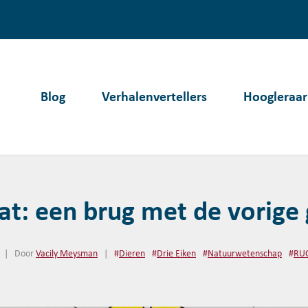
Blog
Verhalenvertellers
Hoogleraar
t: een brug met de vorige 
|
Door
Vacily Meysman
|
#
Dieren
#
Drie Eiken
#
Natuurwetenschap
#
RU