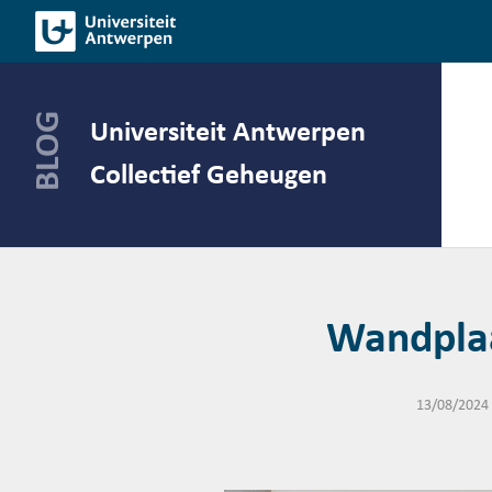
Spring
naar
de
inhoud
Universiteit Antwerpen
Collectief Geheugen
Wandplaa
13/08/2024