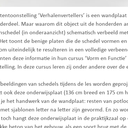
tentoonstelling ‘Verhalenvertellers’ is een wandplaa
onderdeel. Maar waarom dit object uit de honderden a
nschedel (in onderaanzicht) schematisch verbeeld met
Het toont de benige platen die de schedel vormen en
om uiteindelijk te resulteren in een volledige verbee
nten deze informatie in hun cursus ‘Vorm en Functie
elling. In deze cursus leren zij onder andere over de e
fbeeldingen van schedels tijdens de les worden geproj
t ook deze onderwijsplaat (136 cm breed en 175 cm ho
zie je het handwerk van de wandplaat: resten van potl
 met sjablonen letter na letter zijn gevormd. En zo wo
 toch hangt deze onderwijsplaat in de praktijkzaal op 
akke beton van het gebouw, als een soort brug met de 