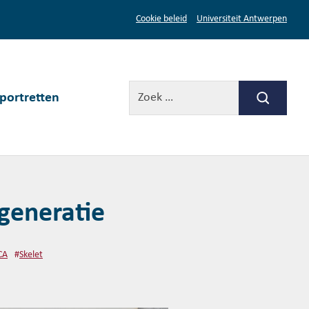
Cookie beleid
Universiteit Antwerpen
portretten
generatie
CA
#
Skelet