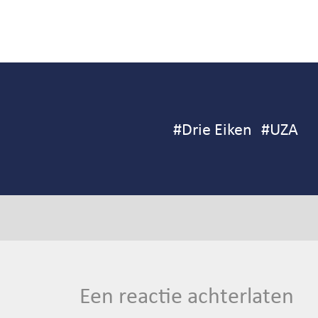
#
Drie Eiken
#
UZA
Een reactie achterlaten