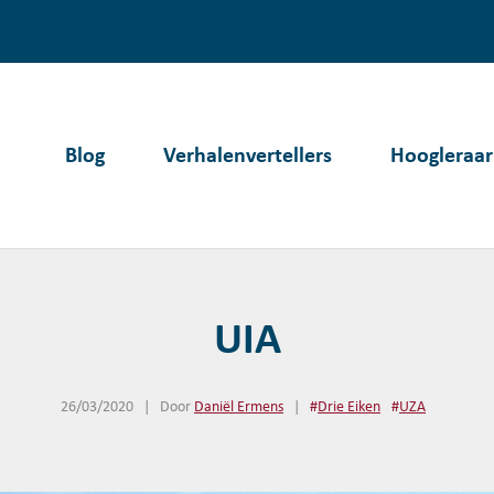
Blog
Verhalenvertellers
Hoogleraar
UIA
26/03/2020
|
Door
Daniël Ermens
|
#
Drie Eiken
#
UZA