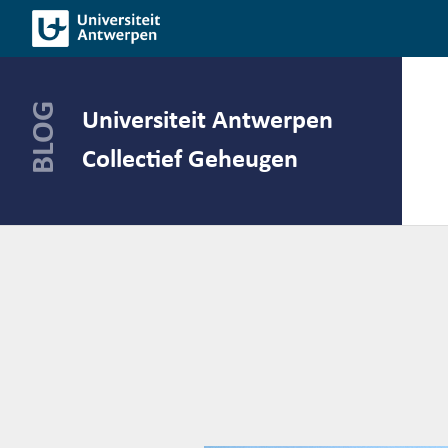
Spring
naar
de
inhoud
Universiteit Antwerpen
Collectief Geheugen