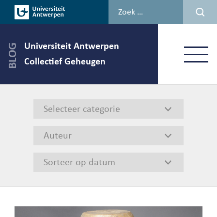
Spring
naar
de
inhoud
Universiteit Antwerpen
Menu
Collectief Geheugen