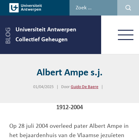
Spring
naar
de
inhoud
Universiteit Antwerpen
Menu
Collectief Geheugen
Albert Ampe s.j.
01/04/2025
|
Door
Guido De Baere
|
1912-2004
Op 28 juli 2004 overleed pater Albert Ampe in
het bejaardenhuis van de Vlaamse jezuïeten